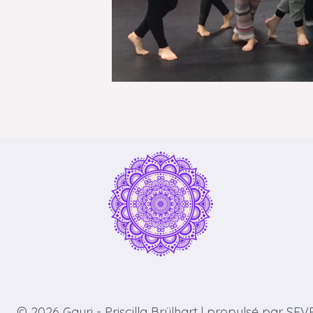
© 2026 Gauri - Priscilla Brülhart | propulsé par
SEV