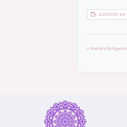
AJOUTER AU 
Navigatio
«
Ateliers Bollywo
Évènemen