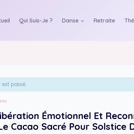
ueil
Qui Suis-Je ?
Danse
Retraite
Thé
est passé.
nts
Libération Émotionnel Et Reco
Le Cacao Sacré Pour Solstice D