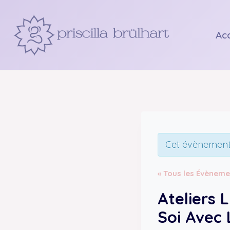
Aller
au
Acc
contenu
Cet évènement 
« Tous les Évèneme
Ateliers 
Soi Avec 