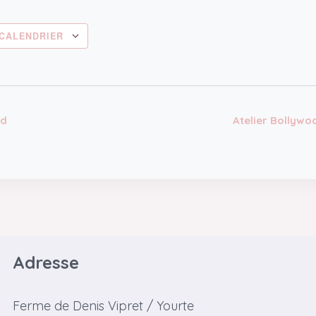
CALENDRIER
n
od
Atelier Bollywo
t
Adresse
Ferme de Denis Vipret / Yourte