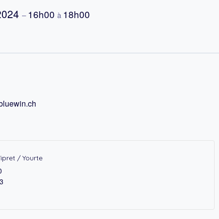
2024
16h00
18h00
–
à
@bluewin.ch
pret / Yourte
0
3