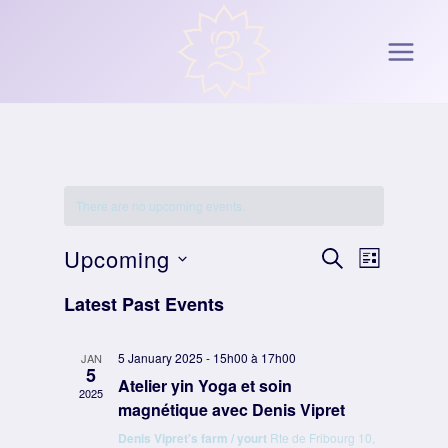
Skip
to
content
There are no upcoming events.
Upcoming
Event
Events
SEARCH
LIST
Select
Views
Latest Past Events
Search
date.
Naviga
And
5 January 2025 - 15h00
à
17h00
JAN
5
Atelier yin Yoga et soin
2025
Views
magnétique avec Denis Vipret
Denis Vipret's farm / yourt
Rte de Fribourg 10,